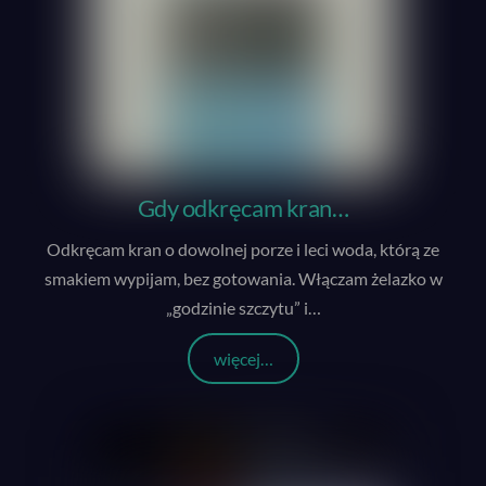
Gdy odkręcam kran…
Odkręcam kran o dowolnej porze i leci woda, którą ze
smakiem wypijam, bez gotowania. Włączam żelazko w
„godzinie szczytu” i
…
więcej…