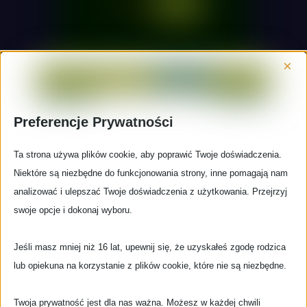
×
Wiesz co robi ten miś?!
Preferencje Prywatności
Od ośmiu lat fani grupy Queen zdają się być podzieleni na
dwie grupy. Pierwsza z nich to często stare wiarusy
…
Ta strona używa plików cookie, aby poprawić Twoje doświadczenia.
Niektóre są niezbędne do funkcjonowania strony, inne pomagają nam
więcej…
analizować i ulepszać Twoje doświadczenia z użytkowania. Przejrzyj
swoje opcje i dokonaj wyboru.
Jeśli masz mniej niż 16 lat, upewnij się, że uzyskałeś zgodę rodzica
lub opiekuna na korzystanie z plików cookie, które nie są niezbędne.
Twoja prywatność jest dla nas ważna. Możesz w każdej chwili