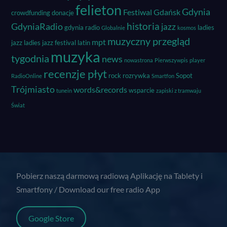
felieton
Gdynia
Festiwal
Gdańsk
crowdfunding
donacje
historia
GdyniaRadio
jazz
gdynia radio
ladies
Globalnie
kosmos
muzyczny przegląd
mpt
jazz
ladies jazz festival
latin
muzyka
tygodnia
news
nowastrona
Pierwszywpis
player
recenzje płyt
rock
rozrywka
Sopot
RadioOnline
Smartfon
Trójmiasto
words&records
wsparcie
tunein
zapiski z tramwaju
Świat
Pobierz naszą darmową radiową Aplikację na Tablety i
Smartfony / Download our free radio App
Google Store