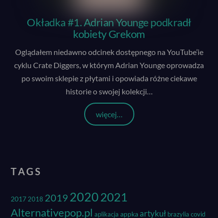
Okładka #1. Adrian Younge podkradł
kobiety Grekom
Oglądałem niedawno odcinek dostępnego na YouTube’ie
cyklu Crate Diggers, w którym Adrian Younge oprowadza
po swoim sklepie z płytami i opowiada różne ciekawe
historie o swojej kolekcji
…
więcej…
TAGS
2020
2021
2019
2017
2018
Alternativepop.pl
artykuł
appka
aplikacja
brazylia
covid