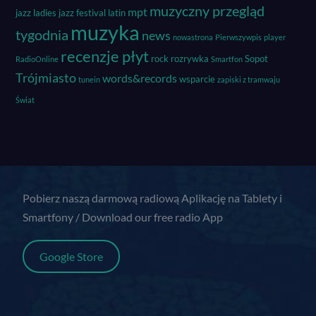
unique_session_id
muzyczny przegląd
mpt
jazz
ladies jazz festival
latin
Pokaż szczegóły
muzyka
wordpress_*
tygodnia
news
nowastrona
Pierwszywpis
player
Inne usługi
recenzje płyt
_ga
wordpress_logged_in_*
rock
rozrywka
Sopot
RadioOnline
Smartfon
Ta kategoria obejmuje wszystkie pliki cookie, domeny i usługi,
Trójmiasto
words&records
wsparcie
które nie są włączone do innych określonych kategorii lub nie
tunein
zapiski z tramwaju
_ga_*
wp-settings-*
zostały wyraźnie sklasyfikowane.
Świat
_gat_gtag_ua_*
wp-settings-time-*
Pokaż szczegóły
_gid
perf_*
pressidium_cookie_consent
Pobierz naszą darmową radiową Aplikację na Tablety i
ssm_au_c
Smartfony / Download our free radio App
zcconsent
Google Store
zcrecover