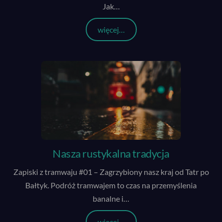
Jak
…
więcej…
Nasza rustykalna tradycja
Zapiski z tramwaju #01 – Zagrzybiony nasz kraj od Tatr po
Bałtyk. Podróż tramwajem to czas na przemyślenia
banalne i
…
więcej…