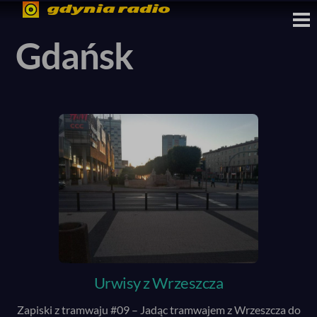
Skip
M
to
Gdańsk
content
Urwisy z Wrzeszcza
Zapiski z tramwaju #09 – Jadąc tramwajem z Wrzeszcza do