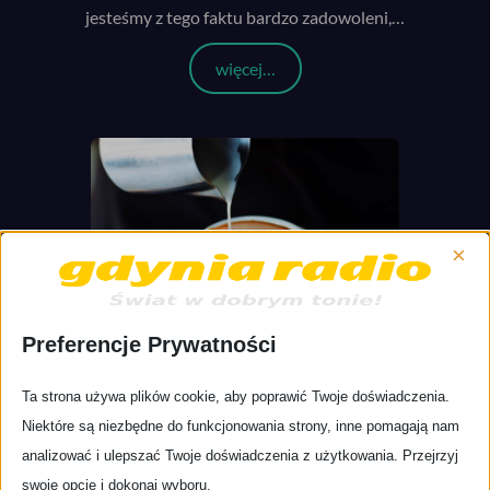
jesteśmy z tego faktu bardzo zadowoleni,
…
więcej…
×
Preferencje Prywatności
Ta strona używa plików cookie, aby poprawić Twoje doświadczenia.
Mała czarna, duża biała
Niektóre są niezbędne do funkcjonowania strony, inne pomagają nam
Teraz możesz wesprzeć Gdynię Radio na platformie
analizować i ulepszać Twoje doświadczenia z użytkowania. Przejrzyj
BuyCoffee.to – Widzieliście plantacje kawy na włoskim
swoje opcje i dokonaj wyboru.