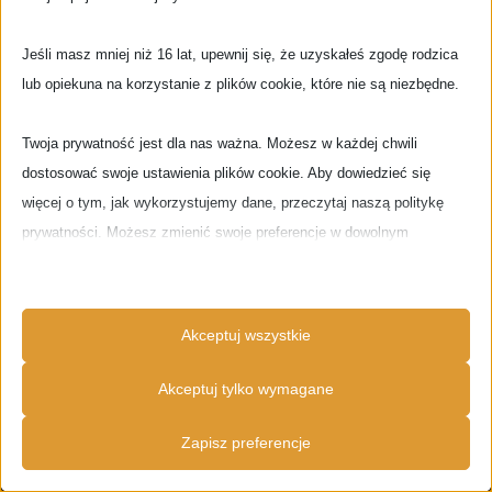
bucie? Nie? A jednak włoska kawa
…
Jeśli masz mniej niż 16 lat, upewnij się, że uzyskałeś zgodę rodzica
więcej…
lub opiekuna na korzystanie z plików cookie, które nie są niezbędne.
Twoja prywatność jest dla nas ważna. Możesz w każdej chwili
dostosować swoje ustawienia plików cookie. Aby dowiedzieć się
TAGS
więcej o tym, jak wykorzystujemy dane, przeczytaj naszą politykę
prywatności. Możesz zmienić swoje preferencje w dowolnym
2020
2021
2019
2017
2018
momencie, klikając poniższy przycisk ustawień.
Alternativepop.pl
artykuł
appka
aplikacja
brazylia
covid
felieton
Uwaga, wyłączenie niektórych typów plików cookie może wpływać na
Gdynia
Festiwal
Gdańsk
crowdfunding
donacje
Akceptuj wszystkie
Twoje doświadczenia na stronie i usługi, które możemy oferować.
historia
GdyniaRadio
jazz
gdynia radio
ladies
Globalnie
kosmos
muzyczny przegląd
Akceptuj tylko wymagane
mpt
jazz
ladies jazz festival
latin
muzyka
Niezbędne
tygodnia
news
nowastrona
Pierwszywpis
player
Zapisz preferencje
Niezbędne pliki cookie i usługi umożliwiają podstawowe funkcje i są
recenzje płyt
rock
rozrywka
Sopot
RadioOnline
Smartfon
konieczne do prawidłowego funkcjonowania strony. Te pliki cookie i