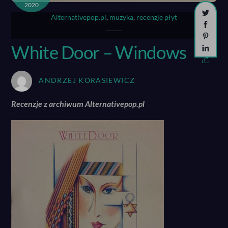
2020
Alternativepop.pl
,
muzyka
,
recenzje płyt
White Door – Windows
ANDRZEJ KORASIEWICZ
Recenzje z archiwum Alternativepop.pl