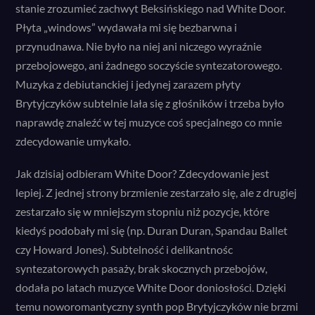
stanie zrozumieć zachwyt Beksińskiego nad White Door.
Płyta „windows” wydawała mi się bezbarwna i
przynudnawa. Nie było na niej ani niczego wyraźnie
przebojowego, ani żadnego soczyście syntezatorowego.
Muzyka z debiutanckiej i jedynej zarazem płyty
Brytyjczyków subtelnie lała się z głośników i trzeba było
naprawdę znaleźć w tej muzyce coś specjalnego co mnie
zdecydowanie umykało.
Jak dzisiaj odbieram White Door? Zdecydowanie jest
lepiej. Z jednej strony brzmienie zestarzało się, ale z drugiej
zestarzało się w mniejszym stopniu niż pozycje, które
kiedyś podobały mi się (np. Duran Duran, Spandau Ballet
czy Howard Jones). Subtelność i delikantnośc
syntezatorowych pasaży, brak skocznych przebojów,
dodała po latach muzyce White Door doniosłości. Dzięki
temu noworomantyczny synth pop Brytyjczyków nie brzmi