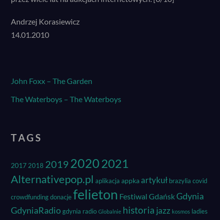
Andrzej Korasiewicz
14.01.2010
John Foxx – The Garden
The Waterboys – The Waterboys
TAGS
2020
2021
2019
2017
2018
Alternativepop.pl
artykuł
appka
aplikacja
brazylia
covid
felieton
Gdynia
Festiwal
Gdańsk
crowdfunding
donacje
historia
GdyniaRadio
jazz
gdynia radio
ladies
Globalnie
kosmos