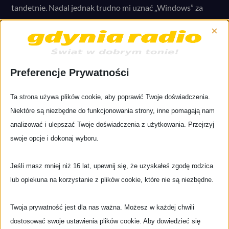
tandetnie. Nadal jednak trudno mi uznać „Windows” za
jakieś ponadczasowe arcydzieło. Jest to muzyka
×
ewidentnie skierowana do fanów synth popowych brzmień
z lat 80. i i do nikogo więcej.
Preferencje Prywatności
Kim byli ludzie tworzący White Door? Zespół założyło
trzech muzyków znanych z występów w progrockowej
Ta strona używa plików cookie, aby poprawić Twoje doświadczenia.
formacji Grace. Wokalnie udzielał się Mac Austin a bracia
Niektóre są niezbędne do funkcjonowania strony, inne pomagają nam
Harry i John Davisowie grali na flecie i syntezatorze. Gdy
analizować i ulepszać Twoje doświadczenia z użytkowania. Przejrzyj
pod koniec lat 70. na Wyspach przeszła rewolucja punk
swoje opcje i dokonaj wyboru.
rockowa, a macierzysta formacja Grace nie odnosiła
sukcesów, panowie postanowili spróbować czegoś
Jeśli masz mniej niż 16 lat, upewnij się, że uzyskałeś zgodę rodzica
nowego. Tak narodził się pomysł na utworzenie formacji
lub opiekuna na korzystanie z plików cookie, które nie są niezbędne.
syntezatorowej. Na brzmienie grupy miał duży wpływ
producent Andy Richards, który dzięki płycie „Windows”
Twoja prywatność jest dla nas ważna. Możesz w każdej chwili
przeszedł swoisty chrzest bojowy. Później znany był z
dostosować swoje ustawienia plików cookie. Aby dowiedzieć się
produkcji płyt takich wykonawców jak: Frankie Goes To