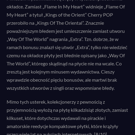
unique_session_id
Pokaż szczegóły
okładce. Zamiast „Flame In My Heart” widnieje „Flame Of
wordpress_*
My Heart” a tytuł „Kings of the Orient” Cherry POP
Inne usługi
przerobiło na „Kings Of The Oriental”. Znacznie
_ga
wordpress_logged_in_*
Ta kategoria obejmuje wszystkie pliki cookie, domeny i usługi,
poważniejszym błedem jest umieszczenie zamiast utworu
które nie są włączone do innych określonych kategorii lub nie
_ga_*
wp-settings-*
„Way Of The World” nagrania „Extra”. Tzn. dobrze, że w
zostały wyraźnie sklasyfikowane.
_gat_gtag_ua_*
wp-settings-time-*
ramach bonusu znalazł się utwór „Extra”, tylko nie wiedzieć
Pokaż szczegóły
czemu na okładce płyty jest błednie opisany jako „Way Of
_gid
The World”, którego skądinąd na płycie nie ma wcale. Co
perf_*
zresztą jest kolejnym minusem wydawnictwa. Cieszy
wprawdzie obecność pięciu bonusów, ale martwi brak
pressidium_cookie_consent
wszystkich utworów z singli oraz wspomniane błedy.
ssm_au_c
Mimo tych usterek, kolekcjonerzy z pewnością z
zcconsent
przyjemnością wyłożą na płytę kilkadzisiąt złotych, zamiast
zcrecover
kilkuset, które dotychczas wydawali na pirackie i
amatorskie reedycje kompaktowe płytki, które krążyły
przez wiele lat na aukcjach internetowych. [8/10]