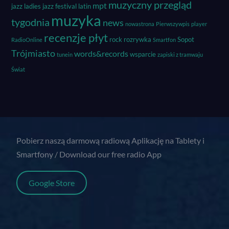
muzyczny przegląd
mpt
jazz
ladies jazz festival
latin
muzyka
tygodnia
news
nowastrona
Pierwszywpis
player
recenzje płyt
rock
rozrywka
Sopot
RadioOnline
Smartfon
Trójmiasto
words&records
wsparcie
tunein
zapiski z tramwaju
Świat
Pobierz naszą darmową radiową Aplikację na Tablety i
Smartfony / Download our free radio App
Google Store