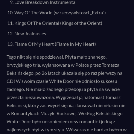
Love Breakdown Instrumental
Way Of The World (w rzeczywistości „Extra”)
Kings Of The Oriental (Kings of the Orient)
New Jealousies
Flame Of My Heart (Flame In My Heart)
Tego nikt się nie spodziewał. Płyta mało znanego,
brytyjskiego tria, wylansowana w Polsce przez Tomasza
Beksińskiego, po 26 latach ukazała się po raz pierwszy na
CD! W swoim czasie White Door nie odniosło sukcesu
żadnego. Nie miało żadnego przeboju a płyta na świecie
przeszła niezauważona. Wygrzebał ją natomiast Tomasz
Beksiński, który zachwycił się nią i lansował niemiłosiernie
w Romantykach Muzyki Rockowej. Według Beksińskiego
White Door było uosobieniem new romantic i jedną z
najlepszych płyt w tym stylu. Wówczas nie bardzo byłem w