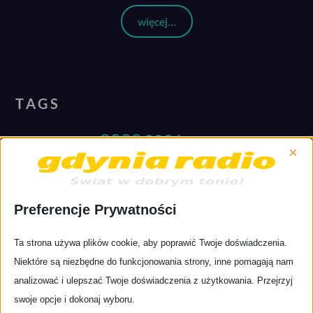
więcej…
TAGS
2020
2021
2019
2017
2018
×
Alternativepop.pl
artykuł
appka
aplikacja
brazylia
covid
felieton
Gdynia
Festiwal
Gdańsk
crowdfunding
donacje
historia
GdyniaRadio
jazz
Preferencje Prywatności
gdynia radio
ladies
Globalnie
kosmos
muzyczny przegląd
mpt
jazz
ladies jazz festival
latin
muzyka
Ta strona używa plików cookie, aby poprawić Twoje doświadczenia.
tygodnia
news
nowastrona
Pierwszywpis
player
Niektóre są niezbędne do funkcjonowania strony, inne pomagają nam
recenzje płyt
rock
rozrywka
Sopot
RadioOnline
Smartfon
analizować i ulepszać Twoje doświadczenia z użytkowania. Przejrzyj
Trójmiasto
words&records
wsparcie
tunein
zapiski z tramwaju
swoje opcje i dokonaj wyboru.