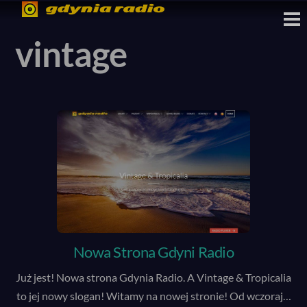
Skip
M
to
vintage
content
Nowa Strona Gdyni Radio
Już jest! Nowa strona Gdynia Radio. A Vintage & Tropicalia
to jej nowy slogan! Witamy na nowej stronie! Od wczoraj
…