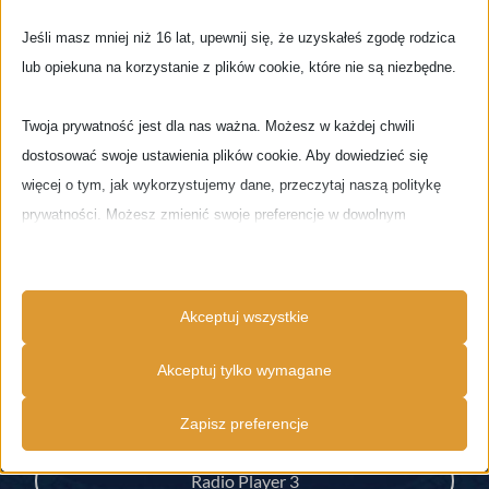
Świat
Jeśli masz mniej niż 16 lat, upewnij się, że uzyskałeś zgodę rodzica
lub opiekuna na korzystanie z plików cookie, które nie są niezbędne.
Twoja prywatność jest dla nas ważna. Możesz w każdej chwili
Pobierz naszą darmową radiową Aplikację na Tablety i
dostosować swoje ustawienia plików cookie. Aby dowiedzieć się
Smartfony / Download our free radio App
więcej o tym, jak wykorzystujemy dane, przeczytaj naszą politykę
prywatności. Możesz zmienić swoje preferencje w dowolnym
momencie, klikając poniższy przycisk ustawień.
Google Store
Uwaga, wyłączenie niektórych typów plików cookie może wpływać na
Akceptuj wszystkie
Twoje doświadczenia na stronie i usługi, które możemy oferować.
DODATKOWE PLAYERY
Akceptuj tylko wymagane
Niezbędne
Radio Player 2
Zapisz preferencje
Niezbędne pliki cookie i usługi umożliwiają podstawowe funkcje i są
konieczne do prawidłowego funkcjonowania strony. Te pliki cookie i
Radio Player 3
usługi nie wymagają zgody użytkownika zgodnie z RODO.