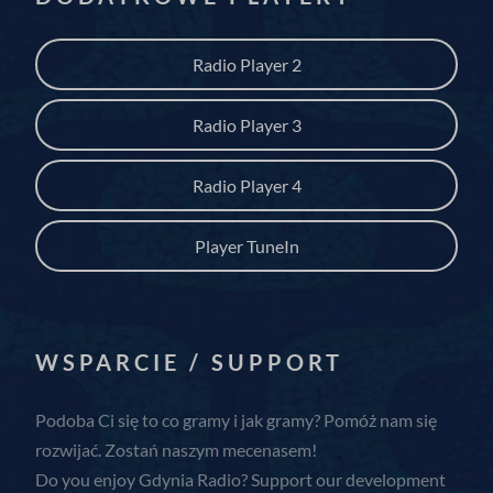
Pokaż szczegóły
wordpress_*
Inne usługi
Radio Player 2
_ga
wordpress_logged_in_*
Ta kategoria obejmuje wszystkie pliki cookie, domeny i usługi,
które nie są włączone do innych określonych kategorii lub nie
_ga_*
wp-settings-*
Radio Player 3
zostały wyraźnie sklasyfikowane.
_gat_gtag_ua_*
wp-settings-time-*
Pokaż szczegóły
Radio Player 4
_gid
perf_*
Player TuneIn
pressidium_cookie_consent
ssm_au_c
WSPARCIE / SUPPORT
zcconsent
zcrecover
Podoba Ci się to co gramy i jak gramy? Pomóż nam się
rozwijać. Zostań naszym mecenasem!
Do you enjoy Gdynia Radio? Support our development