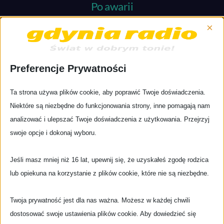
Po awarii
Pragniemy zakomunikować, że nasza strona jest już
×
aktywna i w ciągu kilku dni osiągnie pełną funkcjonalność.
Trochę obolała lecz już
…
Preferencje Prywatności
więcej…
Ta strona używa plików cookie, aby poprawić Twoje doświadczenia.
Niektóre są niezbędne do funkcjonowania strony, inne pomagają nam
analizować i ulepszać Twoje doświadczenia z użytkowania. Przejrzyj
TAGS
swoje opcje i dokonaj wyboru.
2020
2021
2019
Jeśli masz mniej niż 16 lat, upewnij się, że uzyskałeś zgodę rodzica
2017
2018
lub opiekuna na korzystanie z plików cookie, które nie są niezbędne.
Alternativepop.pl
artykuł
appka
aplikacja
brazylia
covid
felieton
Gdynia
Festiwal
Gdańsk
crowdfunding
donacje
Twoja prywatność jest dla nas ważna. Możesz w każdej chwili
historia
GdyniaRadio
jazz
gdynia radio
ladies
Globalnie
kosmos
dostosować swoje ustawienia plików cookie. Aby dowiedzieć się
muzyczny przegląd
mpt