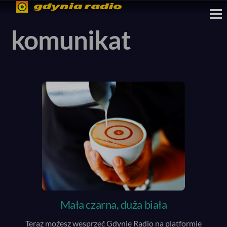
Skip
M
to
komunikat
content
Mała czarna, duża biała
Teraz możesz wesprzeć Gdynię Radio na platformie