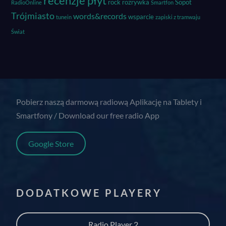
recenzje płyt
rock
rozrywka
Sopot
RadioOnline
Smartfon
Trójmiasto
words&records
wsparcie
tunein
zapiski z tramwaju
Świat
Pobierz naszą darmową radiową Aplikację na Tablety i
Smartfony / Download our free radio App
Google Store
DODATKOWE PLAYERY
Radio Player 2