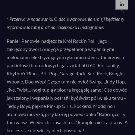
*
Przerwa w nadawaniu. O dacie wznowienia emisji będziemy
informować tutaj oraz na Facebooku i Instagramie.
Panie i Panowie, nadjeżdża Król Rock’n’Roll i jego
zakręcony dwór! Audycja przepełniona wspaniałymi
melodiami i elektryzującymi rytmami rodem z tanecznych
parkietów i hot rodowych garaży lat 50 i 60! Rockabilly,
Rhythm’n’Blues, Brit Pop, Garage Rock, Surf Rock, Boogie
Woogie, Doo Wop! Czego tam nie było! Swing, Lindy Hop,
Jive, Twist… nogi tupią a biodra kręcą się same! Oto dowód
jak szalony i wspaniały potrafił być świat pół wieku temu –
Teddy Boys, piękne Pin-up Girls, Rockersi, Modsi no i
atomowa muzyka, przy której powiedzonko ”Babciu, co Ty
tam wiesz! W twoich czasach to…” kompletnie traci sens! A
kto jeszcze nie wierzy niech posłucha!