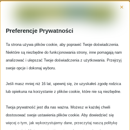
×
Preferencje Prywatności
Ta strona używa plików cookie, aby poprawić Twoje doświadczenia.
Niektóre są niezbędne do funkcjonowania strony, inne pomagają nam
analizować i ulepszać Twoje doświadczenia z użytkowania. Przejrzyj
Podobało się Wam to co usłyszeliście w moich
swoje opcje i dokonaj wyboru.
audycjach? Macie jakieś pytania lub propozycje
tematów? Piszcie do mnie na mojego fb i/lub
Jeśli masz mniej niż 16 lat, upewnij się, że uzyskałeś zgodę rodzica
zostawcie komentarz pod postami audycji na
lub opiekuna na korzystanie z plików cookie, które nie są niezbędne.
facebooku Gdyni Radio – oba linki poniżej.
Twoja prywatność jest dla nas ważna. Możesz w każdej chwili
A tymczasem, zapraszam do słuchania kolejnych
dostosować swoje ustawienia plików cookie. Aby dowiedzieć się
audycji – moich oraz innych autorów – oczywiście na
więcej o tym, jak wykorzystujemy dane, przeczytaj naszą politykę
internetowej antenie Gdyni Radio!