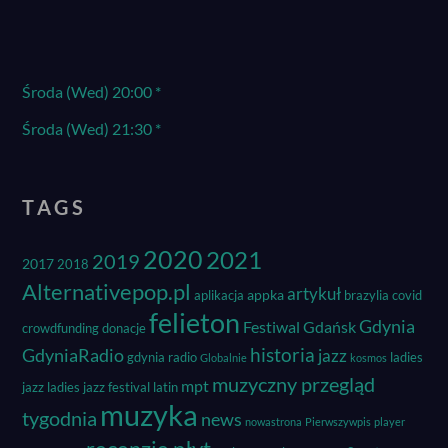
Środa (Wed) 20:00 *
Środa (Wed) 21:30 *
TAGS
2020
2021
2019
2017
2018
Alternativepop.pl
artykuł
appka
aplikacja
brazylia
covid
felieton
Gdynia
Festiwal
Gdańsk
crowdfunding
donacje
historia
GdyniaRadio
jazz
gdynia radio
ladies
Globalnie
kosmos
muzyczny przegląd
mpt
jazz
ladies jazz festival
latin
muzyka
tygodnia
news
nowastrona
Pierwszywpis
player