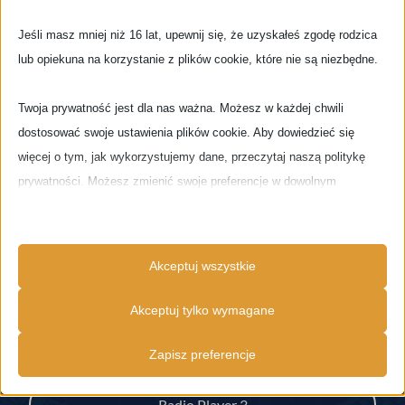
Świat
Jeśli masz mniej niż 16 lat, upewnij się, że uzyskałeś zgodę rodzica
lub opiekuna na korzystanie z plików cookie, które nie są niezbędne.
Twoja prywatność jest dla nas ważna. Możesz w każdej chwili
dostosować swoje ustawienia plików cookie. Aby dowiedzieć się
Pobierz naszą darmową radiową Aplikację na Tablety i
więcej o tym, jak wykorzystujemy dane, przeczytaj naszą politykę
Smartfony / Download our free radio App
prywatności. Możesz zmienić swoje preferencje w dowolnym
momencie, klikając poniższy przycisk ustawień.
Google Store
Uwaga, wyłączenie niektórych typów plików cookie może wpływać na
Akceptuj wszystkie
Twoje doświadczenia na stronie i usługi, które możemy oferować.
DODATKOWE PLAYERY
Akceptuj tylko wymagane
Niezbędne
Radio Player 2
Zapisz preferencje
Niezbędne pliki cookie i usługi umożliwiają podstawowe funkcje i są
konieczne do prawidłowego funkcjonowania strony. Te pliki cookie i
Radio Player 3
usługi nie wymagają zgody użytkownika zgodnie z RODO.