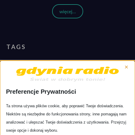
więcej…
TAGS
2020
2021
2019
2017
2018
×
Alternativepop.pl
artykuł
appka
aplikacja
brazylia
covid
felieton
Gdynia
Festiwal
Gdańsk
crowdfunding
donacje
historia
Preferencje Prywatności
GdyniaRadio
jazz
gdynia radio
ladies
Globalnie
kosmos
muzyczny przegląd
mpt
jazz
ladies jazz festival
latin
Ta strona używa plików cookie, aby poprawić Twoje doświadczenia.
muzyka
tygodnia
news
nowastrona
Pierwszywpis
player
Niektóre są niezbędne do funkcjonowania strony, inne pomagają nam
recenzje płyt
rock
rozrywka
Sopot
RadioOnline
Smartfon
analizować i ulepszać Twoje doświadczenia z użytkowania. Przejrzyj
Trójmiasto
words&records
wsparcie
tunein
zapiski z tramwaju
swoje opcje i dokonaj wyboru.