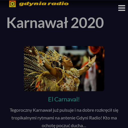
Skip
M
to
Karnawał 2020
content
El Carnaval!
Tegoroczny Karnawał już pulsuje i na dobre rozkręcił się
tropikalnymi rytmami na antenie Gdyni Radio! Kto ma
ochotę poczuć ducha
…