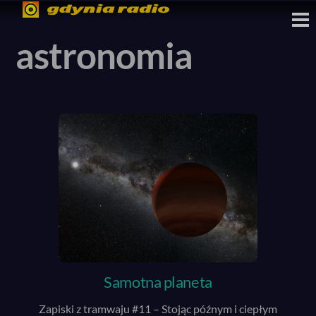
Skip
M
to
astronomia
content
Samotna planeta
Zapiski z tramwaju #11 – Stojąc późnym i ciepłym