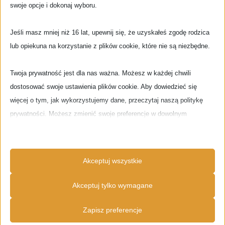
recenzje płyt
rock
rozrywka
Sopot
RadioOnline
Smartfon
swoje opcje i dokonaj wyboru.
Trójmiasto
words&records
wsparcie
tunein
zapiski z tramwaju
Świat
Jeśli masz mniej niż 16 lat, upewnij się, że uzyskałeś zgodę rodzica
lub opiekuna na korzystanie z plików cookie, które nie są niezbędne.
Twoja prywatność jest dla nas ważna. Możesz w każdej chwili
dostosować swoje ustawienia plików cookie. Aby dowiedzieć się
więcej o tym, jak wykorzystujemy dane, przeczytaj naszą politykę
Pobierz naszą darmową radiową Aplikację na Tablety i
prywatności. Możesz zmienić swoje preferencje w dowolnym
Smartfony / Download our free radio App
momencie, klikając poniższy przycisk ustawień.
Google Store
Uwaga, wyłączenie niektórych typów plików cookie może wpływać na
Akceptuj wszystkie
Twoje doświadczenia na stronie i usługi, które możemy oferować.
Akceptuj tylko wymagane
DODATKOWE PLAYERY
Niezbędne
Zapisz preferencje
Niezbędne pliki cookie i usługi umożliwiają podstawowe funkcje i są
Radio Player 2
konieczne do prawidłowego funkcjonowania strony. Te pliki cookie i