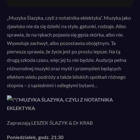
„Muzyka Ślazyka, czyli z notatnika eklektyka”. Muzyka jako
zjawisko nie da się dzielić na style, gatunki, rodzaje. Albo
sprawia, że na rękach pojawia się gęsia skórka, albo nie.
Wywołuje zachwyt, albo pozostawia obojętnym. Ta
pierwsza sprawia, że życie jest po prostu lepsze. Na tą
drugą szkoda czasu, więc jej tu nie będzie. Audycja pełna
różnorodnej muzyki oraz myśli i przemyśleń będących
efektem wielu podróży a także bliskich spotkań różnego
stopnia – z sąsiednimi i odległymi bytami…
MUZYKA ŚLAZYKA,
CZYLI Z NOTATNIKA
EKLEKTYKA
Zapraszają LESZEK ŚLAZYK & Dr KRAB
Poniedziałek, godz. 21:30