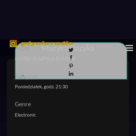
Skip
to
content
Muzyka Ślazyka
M
Artist
LESZEK ŚLAZYK & Dr KRAB
Released
Poniedziałek, godz. 21:30
Genre
Electronic