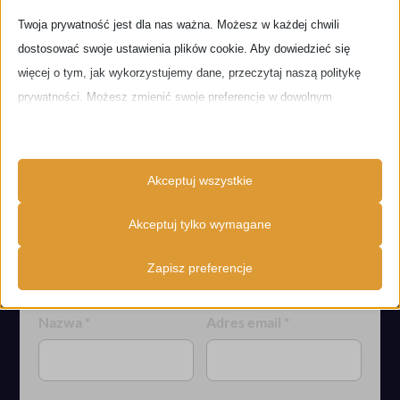
DODAJ KOMENTARZ
Twoja prywatność jest dla nas ważna. Możesz w każdej chwili
dostosować swoje ustawienia plików cookie. Aby dowiedzieć się
Twój adres email nie zostanie opublikowany.
więcej o tym, jak wykorzystujemy dane, przeczytaj naszą politykę
Wymagane pola są oznaczone
*
prywatności. Możesz zmienić swoje preferencje w dowolnym
momencie, klikając poniższy przycisk ustawień.
Komentarz
*
Uwaga, wyłączenie niektórych typów plików cookie może wpływać na
Akceptuj wszystkie
Twoje doświadczenia na stronie i usługi, które możemy oferować.
Akceptuj tylko wymagane
Niezbędne
Zapisz preferencje
Niezbędne pliki cookie i usługi umożliwiają podstawowe funkcje i są
konieczne do prawidłowego funkcjonowania strony. Te pliki cookie i
usługi nie wymagają zgody użytkownika zgodnie z RODO.
Nazwa
*
Adres email
*
Pokaż szczegóły
Analityczne
ISCHECKURLRISK