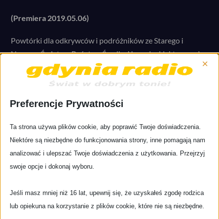
(Premiera 2019.05.06)
Powtórki dla odkrywców i podróżników ze Starego i
Nowego Świata, z Państwa Środka i innych eklektycznych
×
miejsc gdzie stare nutki spotykają się z nowymi – we
Wtorki o godz. 03:30 i 11:30 rano oraz w Soboty o 15:30.
CET/UTC+1 CEST/UTC+2 (czas letni)
Preferencje Prywatności
Czas trwania: ok. 60 min.
Ta strona używa plików cookie, aby poprawić Twoje doświadczenia.
Niektóre są niezbędne do funkcjonowania strony, inne pomagają nam
analizować i ulepszać Twoje doświadczenia z użytkowania. Przejrzyj
swoje opcje i dokonaj wyboru.
Chillout
Jeśli masz mniej niż 16 lat, upewnij się, że uzyskałeś zgodę rodzica
lub opiekuna na korzystanie z plików cookie, które nie są niezbędne.