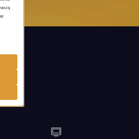
 naszą
jąc
enia na
żytkownika
wala nam