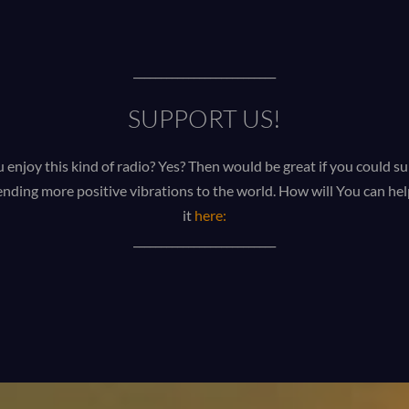
__________________________
SUPPORT US!
enjoy this kind of radio? Yes? Then would be great if you could s
u
nding more positive vibrations to the world. How will You can h
it
here:
__________________________