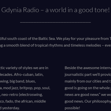
Gdynia Radio – a world in a good tone!
__________________________
iful south coast of the Baltic Sea. We play for your pleasure from
g a smooth blend of tropical rhythms and timeless melodies – eve
tic variety of styles we are in
Beside the awesome interna
ecades. Afro-cuban, latin,
journalistic part we’ll prov
swing, big band, blues,
mainly from our cities and t
ka, mod jazz, britpop, pop, soul,
good is going on the whole 
e, neo-retro (electroswing,
news are good news” we wou
o, fado, the african, middle
good news. Our philosophy i
d yesterday.
possible!