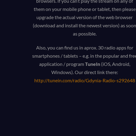
browsers. If you can’t play the stream on any of
them on your mobile phone or tablet, then please
upgrade the actual version of the web browser
(download and install the newest version) as soo
as possible.
Also, you can find us in aprox. 30 radio apps for
smartphones / tablets – e.g. in the popular and fre
application / program
TuneIn
(iOS, Android,
Windows). Our direct link there:
http://tunein.com/radio/Gdynia-Radio-s292648