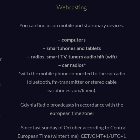
Pokaż szczegóły
session_id
Webcasting
usługi
ss_*
egoria obejmuje wszystkie pliki cookie, domeny i usługi, które nie są włączon
You can find us on mobile and stationary devices:
ss_logged_in_*
 określonych kategorii lub nie zostały wyraźnie sklasyfikowane.
– computers
Pokaż szczegóły
ings-*
ag_ua_*
– smartphones and tablets
ings-time-*
– radios, smart TV, tuners audio hifi (wifi)
r
– car radios*
ium_cookie_consent
*with the mobile phone connected to the car radio
(bluetooth, fm-transmitter or stereo cable
_c
d
earphones-aux/linein).
ent
Gdynia Radio broadcasts in accordance with the
er
e
european time zone:
r
– Since last sunday of October according to Central
European Time (winter time)
CET
/GMT+1/UTC+1