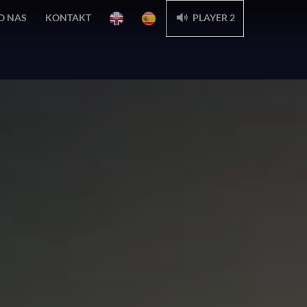
E
E
O NAS
KONTAKT
PLAYER 2
N
S
G
P
L
A
I
N
S
O
H
L