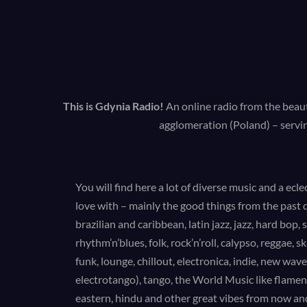
This is
Gdynia Radio!
An online radio from the beaut
agglomeration (Poland) – servin
You will find here a lot of diverse music and a eclec
love with – mainly the good things from the past d
brazilian and caribbean, latin jazz, jazz, hard bop, 
rhythm’n’blues, folk, rock’n’roll, calypso, reggae, s
funk, lounge, chillout, electronica, indie, new wav
electrotango), tango, the World Music like flamenc
eastern, hindu and other great vibes from now an