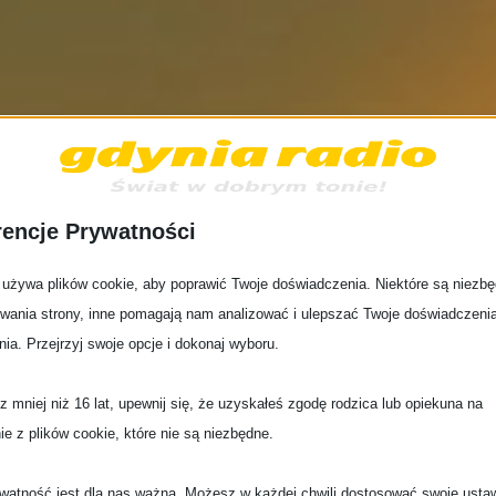
rencje Prywatności
 używa plików cookie, aby poprawić Twoje doświadczenia. Niektóre są niezb
Gdynia Radio – your online radio!
wania strony, inne pomagają nam analizować i ulepszać Twoje doświadczeni
ia. Przejrzyj swoje opcje i dokonaj wyboru.
z mniej niż 16 lat, upewnij się, że uzyskałeś zgodę rodzica lub opiekuna na
ie z plików cookie, które nie są niezbędne.
watność jest dla nas ważna. Możesz w każdej chwili dostosować swoje usta