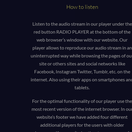
unique_
How to listen
Inne 
wordpre
_ga
Ta kat
Listen to the audio stream in our player under the
wordpre
innych
_ga_*
red button RADIO PLAYER at the bottom of the
wp-sett
web browser’s window with our website.
Our
_gat_gt
player allows to reproduce our audio stream in an
wp-sett
_gid
perf_*
uninterrupted way while browsing the pages of ou
site or others sites and social networks like
pressid
Facebook, Instagram Twitter, Tumblr, etc. on the
ssm_au
internet. Also using their apps on smartphones an
tablets.
zccons
zcrecov
For the optimal functionality of our player use th
most recent version of the internet browser. In ou
website’s footer we have added four different
additional players for the users with older