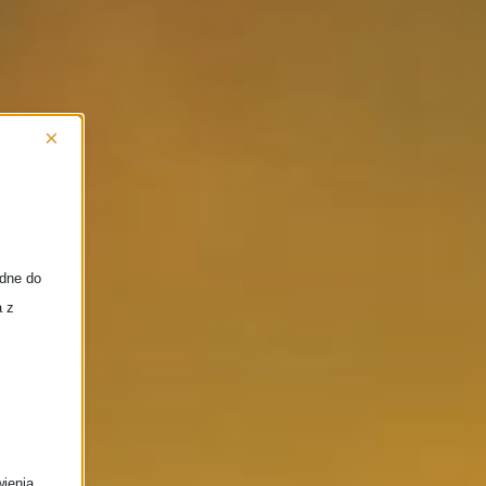
×
ędne do
a z
wienia