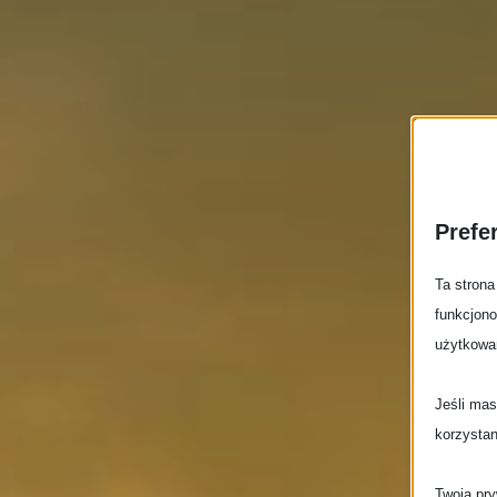
Prefe
Ta strona
funkcjono
użytkowan
Jeśli mas
korzystan
Twoja pry