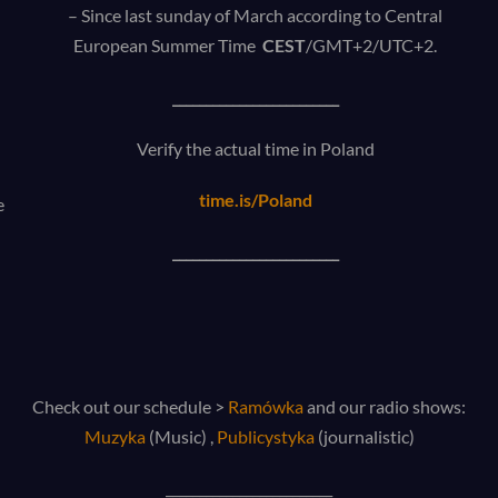
– Since last sunday of March according to Central
European Summer Time
CEST
/GMT+2/UTC+2.
n
_________________________
Verify the actual time in Poland
time.is/Poland
e
_________________________
Check out our schedule >
Ramówka
and our radio shows:
Muzyka
(Music) ,
Publicystyka
(journalistic)
_________________________